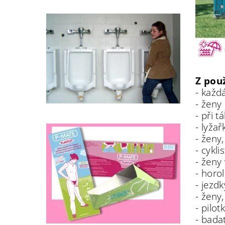
Z pou
- každ
- ženy 
- při t
- lyžař
- ženy,
- cykli
- ženy 
- horo
- jezd
- ženy,
- pilot
- bada