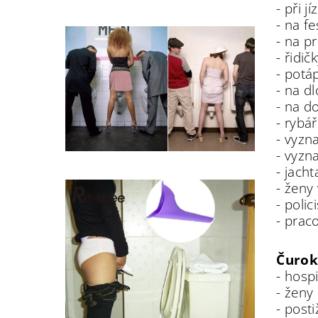
- při j
- na fe
- na p
- řidi
- potá
- na d
- na d
- rybář
- vyzn
- vyzn
- jacht
- ženy
- polic
- prac
Čuroka
- hosp
- ženy
- post