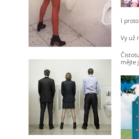
I prot
Vy už 
Čistot
mějte 