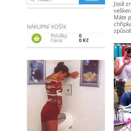
Jistě 
veškerá
Máte p
chřipk
NÁKUPNÍ KOŠÍK
způsob
Položky:
0
Cena:
0 Kč