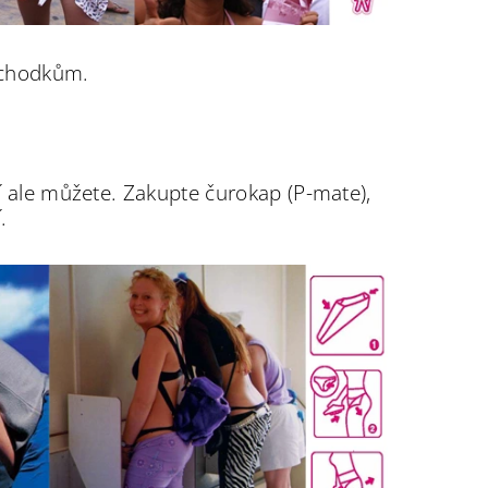
áchodkům.
čí ale můžete. Zakupte čurokap (P-mate),
.