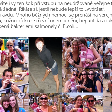
znáte i vy ten šok při vstupu na neudržované veřejné
 žádná. Říkáte si, jestli nebude lepší to „vydržet“.
ravdu. Mnoho běžných nemocí se přenáší na veřejnýc
a, kožní infekce, střevní onemocnění, hepatitida a 
ená bakteriemi salmonely či E.coli...