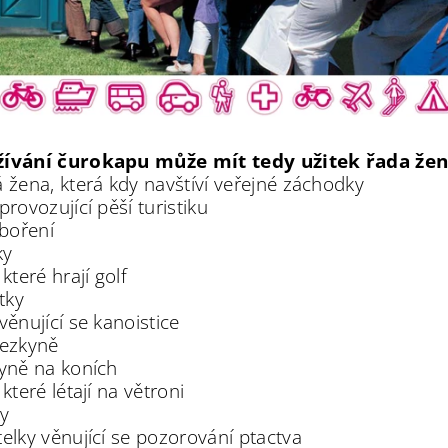
žívání čurokapu může mít tedy užitek řada žen
á žena, která kdy navštíví veřejné záchodky
provozující pěší turistiku
áboření
ky
 které hrají golf
stky
věnující se kanoistice
lezkyně
kyně na koních
 které létají na větroni
ky
telky věnující se pozorování ptactva