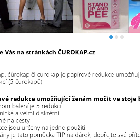
e Vás na stránkách ČUROKAP.cz
p, čůrokap či curokap je papírové redukce umožňují
kcí (5 čurokapů)
ové redukce umožňující ženám močit ve stoje b
dnom balení je 5 redukcí
nické a velmi diskrétní
né na cesty
kce jsou určeny na jedno použití.
pány je tato pomůcka TIP na dárek, dopřejte své příte