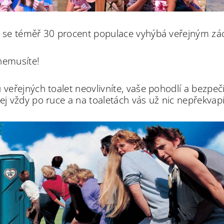
o se téměř 30 procent populace vyhýbá veřejným z
nemusíte!
u veřejných toalet neovlivníte, vaše pohodlí a bezpe
jej vždy po ruce a na toaletách vás už nic nepřekvapí