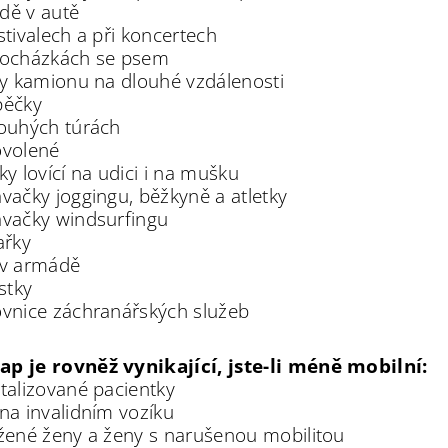
ízdě v autě
stivalech a při koncertech
rocházkách se psem
čky kamionu na dlouhé vzdálenosti
pěčky
louhých túrách
ovolené
ky lovící na udici i na mušku
avačky joggingu, běžkyně a atletky
avačky windsurfingu
ařky
 v armádě
istky
ovnice záchranářských služeb
p je rovněž vynikající, jste-li méně mobilní:
italizované pacientky
 na invalidním vozíku
ižené ženy a ženy s narušenou mobilitou