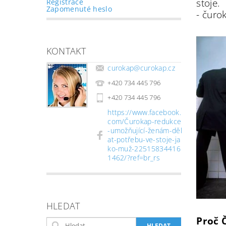
stoje.
Registrace
Zapomenuté heslo
- čuro
KONTAKT
curokap
@
curokap.cz
+420 734 445 796
+420 734 445 796
https://www.facebook.
com/Čurokap-redukce
-umožňující-ženám-děl
at-potřebu-ve-stoje-ja
ko-muž-22515834416
1462/?ref=br_rs
HLEDAT
Proč