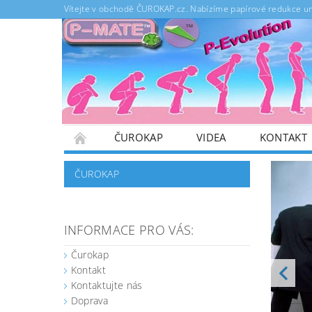
Vítejte v obchodě ČUROKAP.cz. Nabízíme papírové redukce um
ČUROKAP
VIDEA
KONTAKT
SLEDOVÁNÍ ZÁSILEK
OBCHODNÍ PODMÍ
ČUROKAP
ODSTOUPENÍ OD SMLOUVY, POUČENÍ, FORM
GDPR - PODMÍNKY OCHRANY OSOBNÍCH ÚDA
INFORMACE PRO VÁS:
Čurokap
Kontakt
Kontaktujte nás
Doprava