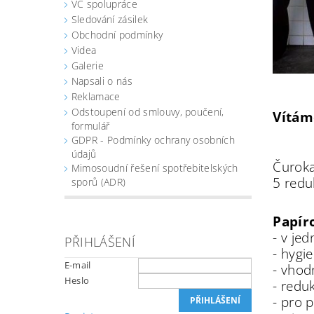
VC spolupráce
Sledování zásilek
Obchodní podmínky
Videa
Galerie
Napsali o nás
Reklamace
Odstoupení od smlouvy, poučení,
Vítám
formulář
GDPR - Podmínky ochrany osobních
údajů
Čuroka
Mimosoudní řešení spotřebitelských
5 redu
sporů (ADR)
Papír
- v je
PŘIHLÁŠENÍ
- hygie
E-mail
- vhod
Heslo
- redu
- pro 