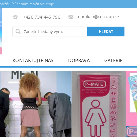
ožňující ženám močit ve stoje.
curokap@curokap.cz
+420 734 445 796
KONTAKTUJTE NÁS
DOPRAVA
GALERIE
NKY
VC SPOLUPRÁCE
REKLAMACE
ULÁŘ
MIMOSOUDNÍ ŘEŠENÍ SPOTŘEBITELSKÝCH SPORŮ (
JŮ